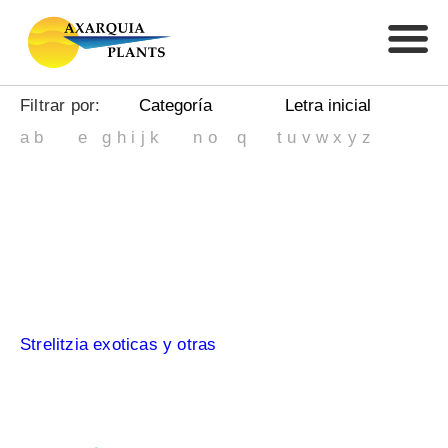
Filtrar por:
Categoría
Letra inicial
a
b
c
d
e
f
g
h
i
j
k
l
m
n
o
p
q
r
s
t
u
v
w
x
y
z
Arbusto de Exterior
Cactus, Agaves, Aloes y Suculentas
Coniferas
Cycas y Palmaceas
Ficus
Frutales Tropicales
Olivos, Citricos, Granados, Frutales
Planta Verde, interior, subtropical
Strelitzia exoticas y otras
Trepadoras
Yucas