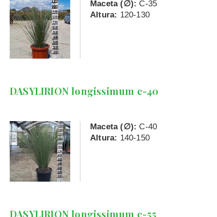
Maceta (∅):
C-35
Altura:
120-130
DASYLIRION longissimum c-40
Maceta (∅):
C-40
Altura:
140-150
DASYLIRION longissimum c-55