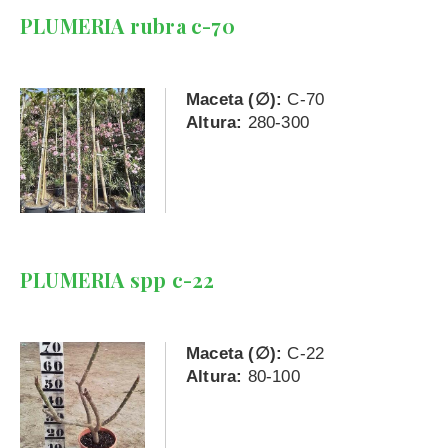
PLUMERIA rubra c-70
Maceta (∅):
C-70
Altura:
280-300
PLUMERIA spp c-22
Maceta (∅):
C-22
Altura:
80-100