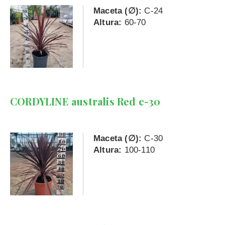
Maceta (∅):
C-24
Altura:
60-70
CORDYLINE australis Red c-30
Maceta (∅):
C-30
Altura:
100-110