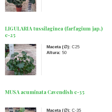
LIGULARIA tussilaginea (farfagium jap.)
c-25
Maceta (∅):
C25
Altura:
50
MUSA acuminata Cavendish c-35
Maceta (∅):
C-35